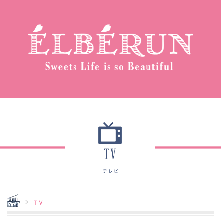
Home
ＴＶ