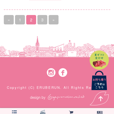
«
1
2
3
»
Instagram
Facebook
Copyright (C) ERUBERUN. All Rights Reserved.
PAGE TOP