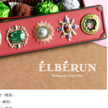
げ（断面）
（断面）