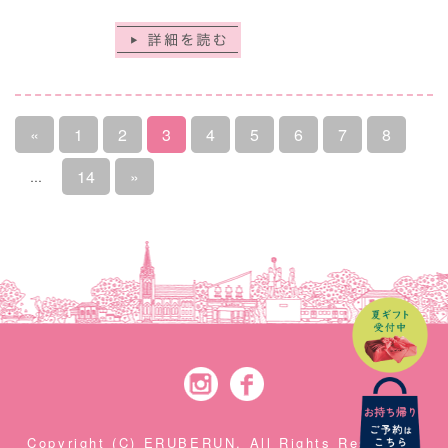
«
1
2
3
4
5
6
7
8
14
»
…
Instagram
Facebook
Copyright (C) ERUBERUN. All Rights Reserved.