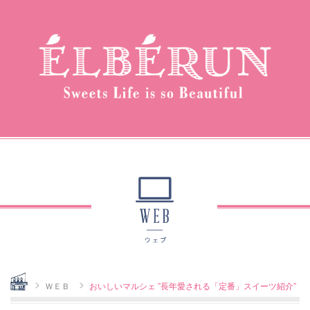
Home
ＷＥＢ
おいしいマルシェ ”長年愛される「定番」スイーツ紹介”