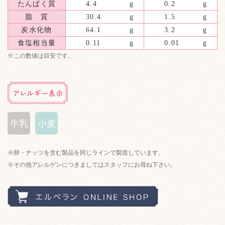
たんぱく質
4.4
g
0.2
g
脂 質
30.4
g
1.5
g
炭水化物
64.1
g
3.2
g
食塩相当量
0.11
g
0.01
g
※この数値は目安です。
牛乳
小麦
※卵・ナッツを含む製品を同じラインで製造しています。
※その他アレルゲンにつきましてはスタッフにお尋ね下さい。