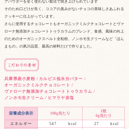
アパウダーを全く使わない製法で焼き上げられています
そのため口どけが良く、ココアの臭みがないチョコの美味しさあふれる
クッキーに仕上がっています。
さらに使用するチョコレートもオーガニックミルクチョコレートとヴァ
ローナ無添加チョコレートトゥラカラムのブレンド、食感、風味の向上
のためのオーガニックスペルト全粒粉、ノンホモ生クリームなど「ほん
まもの」の夙川品質、最高の材料だけで作りました。
兵庫県産小麦粉
/
カルピス低水分バター
/
オーガニックミルクチョコレート
/
ヴァローナ無添加チョコレートトゥラカラム
/
ノンホモ生クリーム
/
ヒマラヤ岩塩
1枚
栄養成分表示
100g当たり
6g当たり
エネルギー
547
kcal
27
kcal